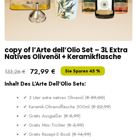
copy of l’Arte dell’Olio Set – 3L Extra
Natives Olivenöl + Keramikflasche
72,99 €
133,26 €
Sie Sparen 45 %
Inhalt Des L’Arte Dell’Olio Sets:
✔ 3 Liter extra natives Olivenöl (
€ 59,00
)
✔ Keramik-Olivenölflasche 500ml (
€ 22,99
)
✔ Gratis Ausgießer (
€ 5,99
)
✔ Gratis Mini-Trichter (
€ 3,99
)
✔ Gratis Rezept-E-Book (
€ 14,99
)