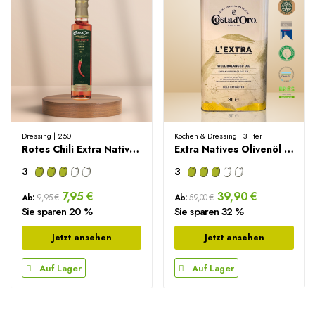
Dressing | 250
Kochen & Dressing | 3 liter
Rotes Chili Extra Natives Olivenöl – 250ml
Extra Natives Olivenöl – 3 Liter
3
3
7,95 €
39,90 €
Ab:
9,95 €
Ab:
59,00 €
Sie sparen 20 %
Sie sparen 32 %
Jetzt ansehen
Jetzt ansehen
Auf Lager
Auf Lager