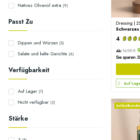
Natives Olivenöl extra
(9)
Passt Zu
Dressing | 2
4
Dippen und Würzen
(5)
9
14,95 €
Ab:
Salate und kalte Gerichte
(6)
Sie sparen 
Verfügbarkeit
Auf Lag
Auf Lager
(7)
Nicht verfügbar
(3)
Artikelbünde
Stärke
3