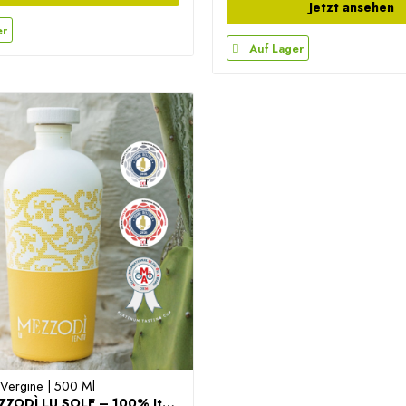
Jetzt ansehen
er
Auf Lager
 Vergine | 500 Ml
copy of MEZZODÌ LU SOLE – 100% Italiaanse Extra...