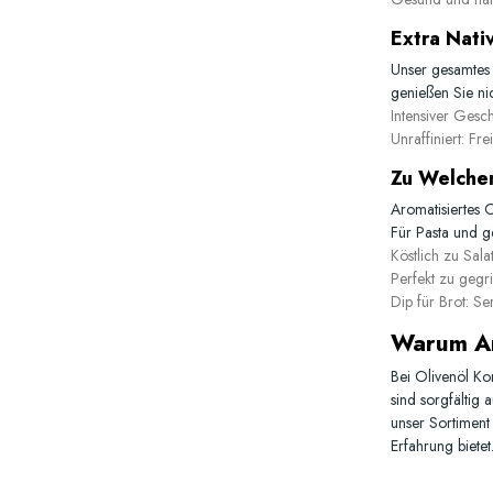
Extra Nati
Unser gesamte
genießen Sie ni
Intensiver Gesc
Unraffiniert:
Frei
Zu Welchen
Aromatisiertes O
Für Pasta und g
Köstlich zu Sala
Perfekt zu gegri
Dip für Brot:
Serv
Warum Ar
Bei Olivenöl Kon
sind sorgfältig 
unser Sortiment
Erfahrung bietet