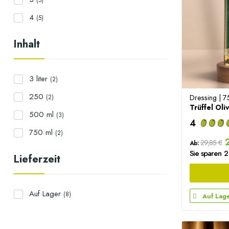
(5)
4
(5)
Inhalt
3 liter
(2)
250
Dressing | 7
(2)
Trüffel Oli
500 ml
(3)
4
750 ml
(2)
2
29,85 €
Ab:
Sie sparen 
Lieferzeit
Auf Lager
(8)
Auf Lag