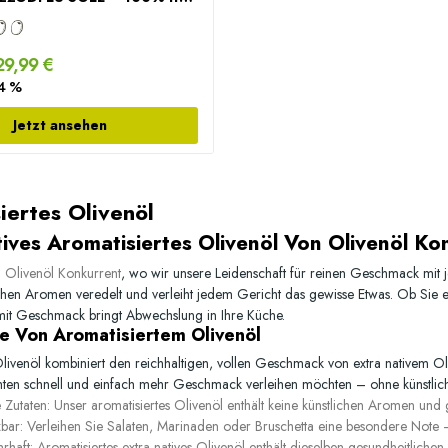
9,99 €
14 %
Jetzt ansehen
iertes Olivenöl
ives Aromatisiertes Olivenöl Von Olivenöl Ko
i
Olivenöl Konkurrent
, wo wir unsere Leidenschaft für reinen Geschmack mit 
ichen Aromen veredelt und verleiht jedem Gericht das gewisse Etwas. Ob Sie e
mit Geschmack
bringt Abwechslung in Ihre Küche.
le Von Aromatisiertem Olivenöl
livenöl kombiniert den reichhaltigen, vollen Geschmack von extra nativem Oliv
hten schnell und einfach mehr Geschmack verleihen möchten – ohne künstliche
 Zutaten:
Unser aromatisiertes Olivenöl enthält keine künstlichen Aromen und 
zbar:
Verleihen Sie Salaten, Marinaden oder Bruschetta eine besondere Note – 
rhaft:
Aromatisiertes extra natives Olivenöl enthält dieselben gesundheitliche