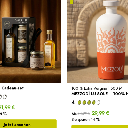
l Cadeau-set
100 % Extra Vergine | 500 Ml
4
1,99 €
29,99 €
26 %
34,99 €
Ab:
Sie sparen 14 %
Jetzt ansehen