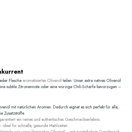
nkurrent
jeder Flasche
aromatisiertes Olivenöl
teilen. Unser extra natives Olivenöl
ine subtile Zitronennote oder eine würzige Chili-Schärfe bevorzugen –
enöl mit natürlichen Aromen. Dadurch eignet es sich perfekt für alle,
 Zusatzstoffe.
garantiert ein reines und authentisches Geschmackserlebnis.
ideal für schnelle, gesunde Mahlzeiten.
n Vorteile wie unser klassisches Olivenöl – mit zusätzlichem Geschmack.