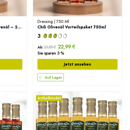
Dressing | 750 Ml
Rotes Chili Extra Natives Olivenöl – 250ml
Chili Olivenöl Vorteilspaket 750ml
3
22,99 €
23,85 €
Ab:
Sie sparen 3 %
Jetzt ansehen
Auf Lager
Artikelbündel