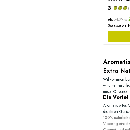
3
2
34,99 €
Ab:
Sie sparen 
Aromatis
Extra Nat
Willkommen be
wird mit natürl
unser
Olivenöl 
Die Vortei
Aromatisiertes O
die ihren Geric
100% natürliche
Vielseitig einset
Gesund und nah