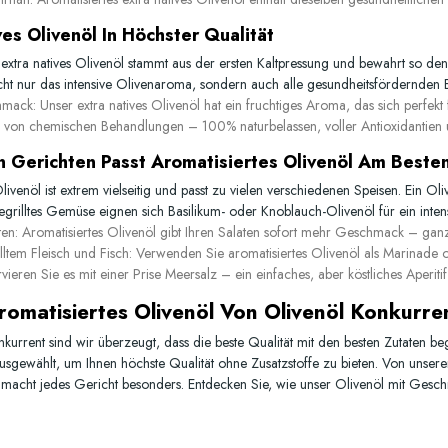
ves Olivenöl In Höchster Qualität
s
extra natives Olivenöl
stammt aus der ersten Kaltpressung und bewahrt so den
cht nur das intensive Olivenaroma, sondern auch alle gesundheitsfördernden 
hmack:
Unser extra natives Olivenöl hat ein fruchtiges Aroma, das sich perfekt
 von chemischen Behandlungen – 100% naturbelassen, voller Antioxidantien 
 Gerichten Passt Aromatisiertes Olivenöl Am Beste
livenöl ist extrem vielseitig und passt zu vielen verschiedenen Speisen. Ein Oli
egrilltes Gemüse eignen sich Basilikum- oder Knoblauch-Olivenöl für ein inte
ten:
Aromatisiertes Olivenöl gibt Ihren Salaten sofort mehr Geschmack – gan
lltem Fleisch und Fisch:
Verwenden Sie aromatisiertes Olivenöl als Marinade 
ieren Sie es mit einer Prise Meersalz – ein einfaches, aber köstliches Aperitif-
omatisiertes Olivenöl Von Olivenöl Konkurre
kurrent sind wir überzeugt, dass die beste Qualität mit den besten Zutaten be
ausgewählt, um Ihnen höchste Qualität ohne Zusatzstoffe zu bieten. Von unsere
 macht jedes Gericht besonders. Entdecken Sie, wie unser
Olivenöl mit Gesc
.