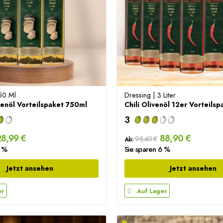
50 Ml
Dressing | 3 Liter
venöl Vorteilspaket 750ml
Chili Olivenöl 12er Vorteilsp
3
8,99 €
88,90 €
95,40 €
Ab:
2 %
Sie sparen 6 %
Jetzt ansehen
Jetzt ansehen
er
Auf Lager