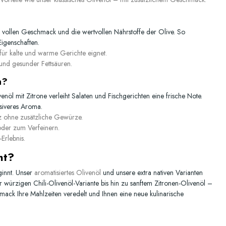
 vollen Geschmack und die wertvollen Nährstoffe der Olive. So
Eigenschaften.
 für kalte und warme Gerichte eignet.
und gesunder Fettsäuren.
n?
venöl mit Zitrone verleiht Salaten und Fischgerichten eine frische Note.
nsiveres Aroma.
z ohne zusätzliche Gewürze.
oder zum Verfeinern.
Erlebnis.
nt?
ginnt. Unser
aromatisiertes Olivenöl
und unsere extra nativen Varianten
r würzigen Chili-Olivenöl-Variante bis hin zu sanftem Zitronen-Olivenöl –
hmack
Ihre Mahlzeiten veredelt und Ihnen eine neue kulinarische