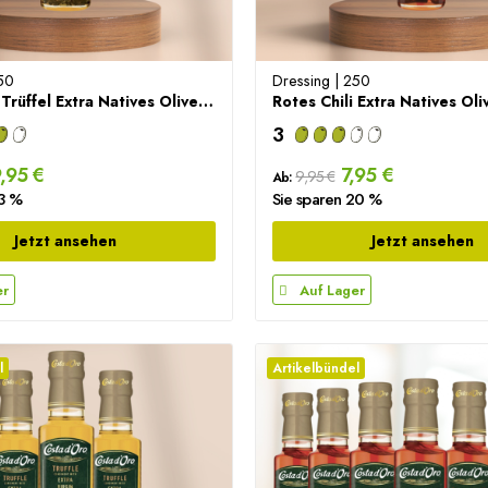
50
Dressing | 250
Schwarzes Trüffel Extra Natives Olivenöl – 250ml
3
,95 €
7,95 €
9,95 €
Ab:
33 %
Sie sparen 20 %
Jetzt ansehen
Jetzt ansehen
er
Auf Lager
l
Artikelbündel