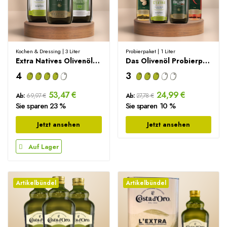
Kochen & Dressing | 3 Liter
Probierpaket | 1 Liter
Extra Natives Olivenöl Probierbox – 3000ml
Das Olivenöl Probierpaket – 1000ml
4
3
53,47 €
24,99 €
Ab:
69,97 €
Ab:
27,78 €
Sie sparen 23 %
Sie sparen 10 %
Jetzt ansehen
Jetzt ansehen
Auf Lager
Artikelbündel
Artikelbündel