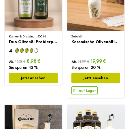
Kochen & Dressing | 500 Ml
Zubehör
Duo Olivenöl Probierpaket - 500ml
Keramische Olivenölflasche + Ausgießer & Trichter
4
8,98 €
19,99 €
Ab:
15,88 €
Ab:
24,99 €
Sie sparen 43 %
Sie sparen 20 %
Jetzt ansehen
Jetzt ansehen
Auf Lager