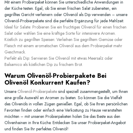
Mit einem Probierpaket können Sie unterschiedliche Anwendungen in
der Küche testen. Egal, ob Sie einen frischen Salat zubereiten, ein
gegrilltes Gericht verfeinern oder Olivenöl als Dip verwenden – unsere
Olivenöl-Probierpakete sind die perfekte Ergänzung für jede Mahlzeit.
Ideal für Salate:
Probieren Sie ein fruchtiges Olivenöl für einen frischen
Salat oder wählen Sie eine kräftige Sorte für intensivere Aromen.
Köstlich zu gegrillten Speisen:
Verleihen Sie gegrilltem Gemüse oder
Fleisch mit einem aromatischen Olivenöl aus dem Probierpaket mehr
Geschmack.
Perfekt als Dip:
Servieren Sie Olivenöl mit etwas Meersalz oder
Balsamico als köstlichen Dip zu frischem Brot.
Warum Olivenöl-Probierpakete Bei
Olivenöl Konkurrent Kaufen?
Unsere
Olivenöl-Probierpakete
sind speziell zusammengestellt, um Ihnen
eine große Auswahl an Aromen zu bieten. So können Sie die Vielfalt
des Olivenöls in vollen Zügen genießen. Egal, ob Sie Ihren persönlichen
Favoriten finden oder einfach eine Verkostung zu Hause veranstalten
möchten – mit unseren Probierpaketen holen Sie das Beste aus den
Olivenhainen in Ihre Küche. Entdecken Sie unser
Probierpaket-Angebot
und finden Sie Ihr perfektes Olivenöl!