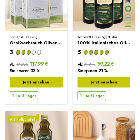
Kochen & Dressing
Kochen & Dressing | 3 Liter
Großverbrauch Olivenöl Sparpaket – 9L
100% Italienisches Olivenöl Sparpaket – 3 Liter
3
5
117,99 €
59,22 €
Ab:
177,00 €
Ab:
74,97 €
Sie sparen 33 %
Sie sparen 21 %
Jetzt ansehen
Jetzt ansehen
Auf Lager
Auf Lager
Artikelbündel