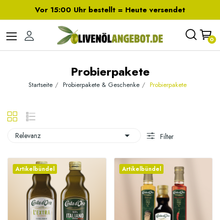
Vor 15:00 Uhr bestellt = Heute versendet
0
Probierpakete
Startseite
Probierpakete & Geschenke
Probierpakete

Relevanz
Filter
Artikelbündel
Artikelbündel