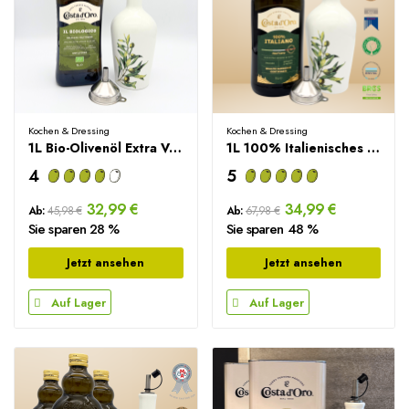
Kochen & Dressing
Kochen & Dressing
1L Bio-Olivenöl Extra Vergine +...
1L 100% Italienisches Olivenöl Extra Vergine +...
4
5
32,99 €
34,99 €
Ab:
45,98 €
Ab:
67,98 €
Sie sparen 28 %
Sie sparen 48 %
Jetzt ansehen
Jetzt ansehen
Auf Lager
Auf Lager