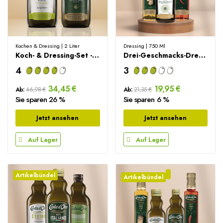
Kochen & Dressing | 2 Liter
Dressing | 750 Ml
Koch- & Dressing-Set - 2000ml
Drei-Geschmacks-Dressing-Set - 3x250ml
4
3
34,45 €
19,95 €
Ab:
46,98 €
Ab:
21,35 €
Sie sparen 26 %
Sie sparen 6 %
Jetzt ansehen
Jetzt ansehen
Auf Lager
Auf Lager
Artikelbündel
Artikelbündel