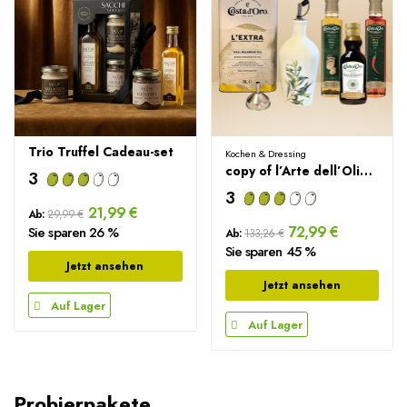
Trio Truffel Cadeau-set
Kochen & Dressing
copy of l’Arte dell’Olio Set – 3L Extra Natives...
3
3
21,99 €
Ab:
29,99 €
72,99 €
Sie sparen 26 %
Ab:
133,26 €
Sie sparen 45 %
Jetzt ansehen
Jetzt ansehen
Auf Lager
Auf Lager
Probierpakete