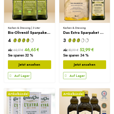
Kochen & Dressing | 3 Liter
Kochen & Dressing
Bio-Olivenöl Sparpaket – 3 Liter
Das Extra Sparpaket – 4 Liter
4
3
46,65 €
52,99 €
Ab:
68,97 €
Ab:
80,99 €
Sie sparen 32 %
Sie sparen 34 %
Jetzt ansehen
Jetzt ansehen
Auf Lager
Auf Lager
Artikelbündel
Artikelbündel