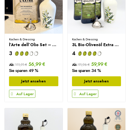
Kochen & Dressing
Kochen & Dressing
l’Arte dell’Olio Set – 3L Extra Natives...
3L Bio-Olivenöl Extra Vergine +...
3
4
56,99 €
59,99 €
Ab:
111,91 €
Ab:
91,96 €
Sie sparen 49 %
Sie sparen 34 %
Jetzt ansehen
Jetzt ansehen
Auf Lager
Auf Lager