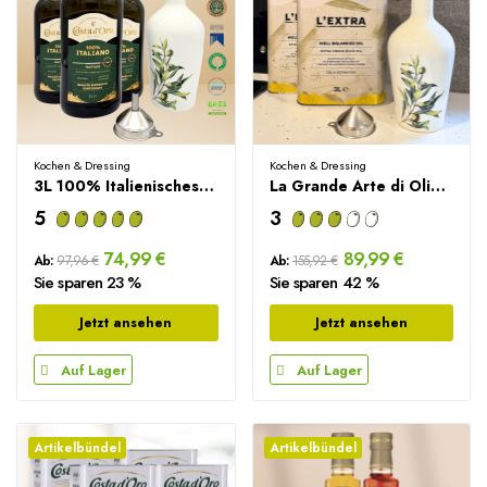
Kochen & Dressing
Kochen & Dressing
3L 100% Italienisches Olivenöl Extra Vergine +...
La Grande Arte di Olio Set – 6L Extra Natives...
5
3
74,99 €
89,99 €
Ab:
97,96 €
Ab:
155,92 €
Sie sparen 23 %
Sie sparen 42 %
Jetzt ansehen
Jetzt ansehen
Auf Lager
Auf Lager
Artikelbündel
Artikelbündel