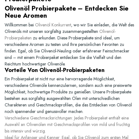
Olivenöl Probierpakete – Entdecken Sie
Neue Aromen
Willkommen bei
Olivenöl Konkurrent
, wo wir Sie einladen, die Welt des
Olivenöls mit unseren sorgfältig zusammengestellten
Olivenöl-
Probierpaketen
zu erkunden. Diese Probierpakete sind ideal, um
verschiedene Aromen zu testen und Ihre persönlichen Favoriten zu
finden. Egal, ob Sie Olivenöl-Neuling oder erfahrener Feinschmecker
sind – mit einem Probierpaket entdecken Sie die Vielfalt und den
Reichtum hochwertiger Olivenöle.
Vorteile Von Olivenöl-Probierpaketen
Ein Probierpaket ist nicht nur eine hervorragende Möglichkeit,
verschiedene Olivenöle kennenzulernen, sondern auch eine preiswerte
Möglichkeit, hochwertige Produkte zu genießen. Unsere Probierpakete
bestehen aus sorgfältig ausgewählten Ölen mit unterschiedlichen
Charakteren und Geschmacksprofilen, die das Entdecken von Olivenöl
noch spannender und genussvoller machen.
Verschiedene Geschmacksrichtungen:
Jedes Probierpaket enthält eine
Auswahl an Olivenölen mit Geschmacksprofilen von mild und fruchtig
bis intensiv und würzig.
Ideal für Anfänger und Kenner:
Egal, ob Sie Olivenöl zum ersten Mal