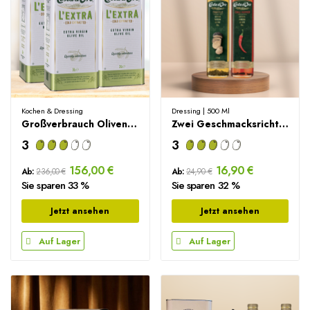
Kochen & Dressing
Dressing | 500 Ml
Großverbrauch Olivenöl Sparpaket – 12L
Zwei Geschmacksrichtungen Set – 2x250ml
3
3
156,00 €
16,90 €
Ab:
236,00 €
Ab:
24,90 €
Sie sparen 33 %
Sie sparen 32 %
Jetzt ansehen
Jetzt ansehen
Auf Lager
Auf Lager