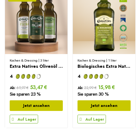
Kochen & Dressing | 3 liter
Kochen & Dressing | 1 liter
Extra Natives Olivenöl Probierbox – 3000ml
Biologisches Extra Natives Olivenöl – 1000 ml
4
4
53,47 €
15,98 €
Ab:
69,97 €
Ab:
22,99 €
Sie sparen 23 %
Sie sparen 30 %
Jetzt ansehen
Jetzt ansehen
Auf Lager
Auf Lager