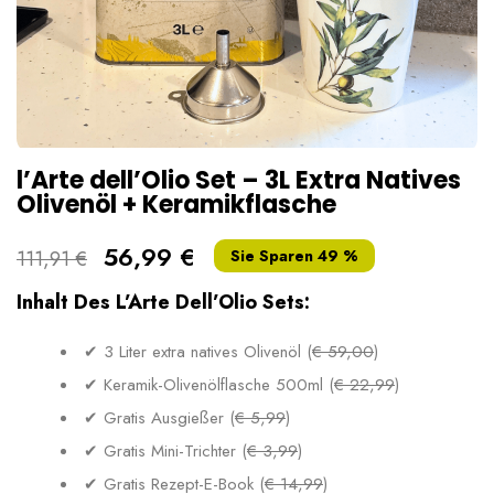
l’Arte dell’Olio Set – 3L Extra Natives
Olivenöl + Keramikflasche
56,99 €
111,91 €
Sie Sparen 49 %
Inhalt Des L’Arte Dell’Olio Sets:
✔ 3 Liter extra natives Olivenöl (
€ 59,00
)
✔ Keramik-Olivenölflasche 500ml (
€ 22,99
)
✔ Gratis Ausgießer (
€ 5,99
)
✔ Gratis Mini-Trichter (
€ 3,99
)
✔ Gratis Rezept-E-Book (
€ 14,99
)