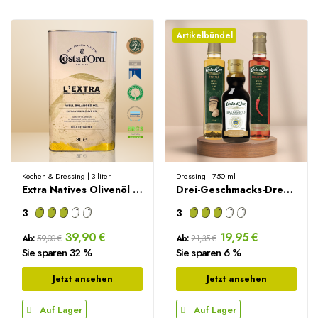
Artikelbündel
Kochen & Dressing | 3 liter
Dressing | 750 ml
Extra Natives Olivenöl – 3 Liter
Drei-Geschmacks-Dressing-Set - 3x250ml
3
3
39,90 €
19,95 €
Ab:
59,00 €
Ab:
21,35 €
Sie sparen 32 %
Sie sparen 6 %
Jetzt ansehen
Jetzt ansehen
Auf Lager
Auf Lager