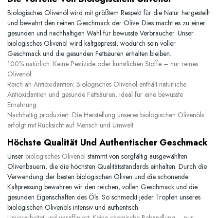
Biologisches Olivenöl wird mit größtem Respekt für die Natur hergestellt
und bewahrt den reinen Geschmack der Olive. Dies macht es zu einer
gesunden und nachhaltigen Wahl für bewusste Verbraucher. Unser
biologisches Olivenöl wird kaltgepresst, wodurch sein voller
Geschmack und die gesunden Fettsäuren erhalten bleiben.
100% natürlich:
Keine Pestizide oder künstlichen Stoffe – nur reines
Olivenöl.
Reich an Antioxidantien:
Biologisches Olivenöl enthält natürliche
Antioxidantien und gesunde Fettsäuren, ideal für eine bewusste
Ernährung.
Nachhaltig produziert:
Die Herstellung unseres biologischen Olivenöls
erfolgt mit Rücksicht auf Mensch und Umwelt.
Höchste Qualität Und Authentischer Geschmack
Unser
biologisches Olivenöl
stammt von sorgfältig ausgewählten
Olivenbauern, die die höchsten Qualitätsstandards einhalten. Durch die
Verwendung der besten biologischen Oliven und die schonende
Kaltpressung bewahren wir den reichen, vollen Geschmack und die
gesunden Eigenschaften des Öls. So schmeckt jeder Tropfen unseres
biologischen Olivenöls intensiv und authentisch.
Unverarbeitet und unraffiniert:
Keine chemische Behandlung – nur