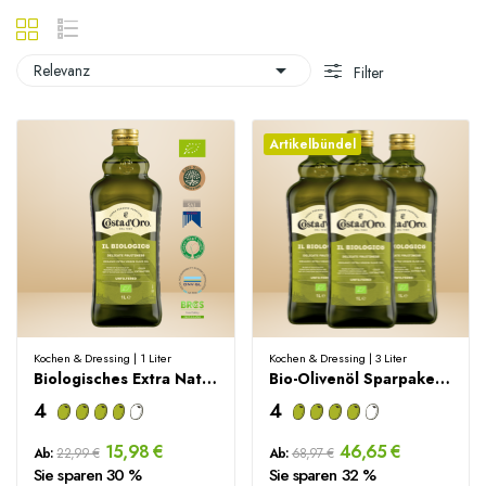

Relevanz
Filter
Artikelbündel
Kochen & Dressing | 1 Liter
Kochen & Dressing | 3 Liter
Biologisches Extra Natives Olivenöl – 1000 ml
Bio-Olivenöl Sparpaket – 3 Liter
4
4
15,98 €
46,65 €
Ab:
22,99 €
Ab:
68,97 €
Sie sparen 30 %
Sie sparen 32 %