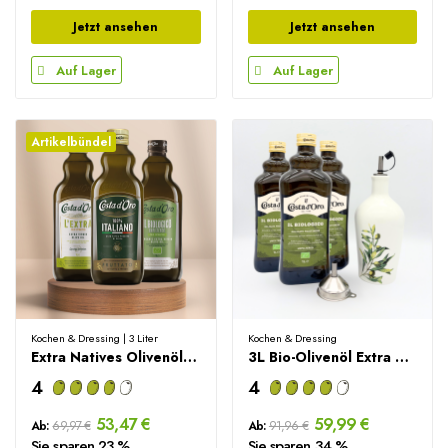
Jetzt ansehen
Jetzt ansehen
Auf Lager
Auf Lager
Artikelbündel
Kochen & Dressing | 3 Liter
Kochen & Dressing
Extra Natives Olivenöl Probierbox – 3000ml
3L Bio-Olivenöl Extra Vergine +...
4
4
53,47 €
59,99 €
Ab:
69,97 €
Ab:
91,96 €
Sie sparen 23 %
Sie sparen 34 %