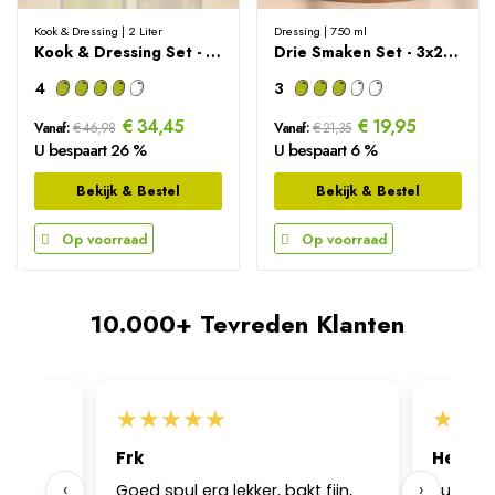
Kook & Dressing | 2 Liter
Dressing | 750 ml
Kook & Dressing Set - 2000ml
Drie Smaken Set - 3x250ml
4
3
€ 34,45
€ 19,95
Vanaf:
€ 46,98
Vanaf:
€ 21,35
U bespaart 26 %
U bespaart 6 %
Bekijk & Bestel
Bekijk & Bestel
Op voorraad
Op voorraad
10.000+ Tevreden Klanten
★
★
★
★
★
★
★
Frk
Heleen
‹
›
ar ik
Goed spul erg lekker, bakt fijn,
Super kw