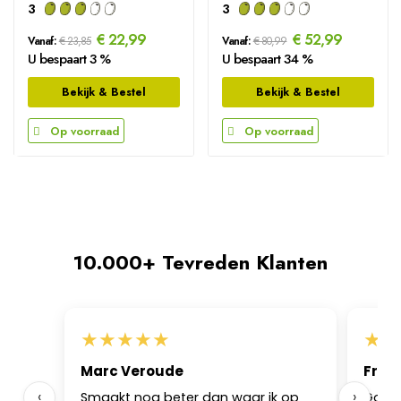
3
3
€ 22,99
€ 52,99
Vanaf:
€ 23,85
Vanaf:
€ 80,99
U bespaart 3 %
U bespaart 34 %
Bekijk & Bestel
Bekijk & Bestel
Op voorraad
Op voorraad
10.000+ Tevreden Klanten
★
★
★
★
★
★
★
Marc Veroude
Frk
‹
›
Smaakt nog beter dan waar ik op
Goed s