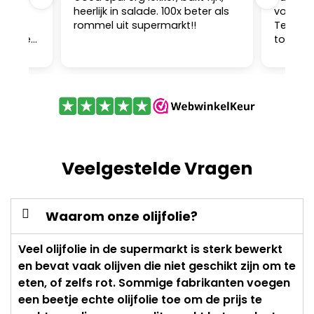
andig
heerlijk in salade. 100x beter als
voor ba
g het
rommel uit supermarkt!!
Teken d
lij mee
toegevo
en
ook nog
aal goed
karaf m
Veelgestelde Vragen
Waarom onze olijfolie?
Veel olijfolie in de supermarkt is sterk bewerkt
en bevat vaak olijven die niet geschikt zijn om te
eten, of zelfs rot. Sommige fabrikanten voegen
een beetje echte olijfolie toe om de prijs te