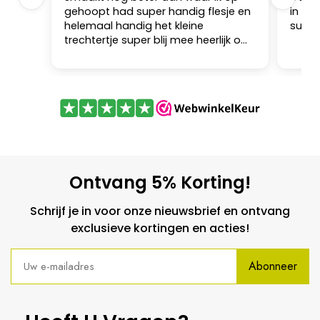
gehoopt had super handig flesje en
in sa
helemaal handig het kleine
super
trechtertje super blij mee heerlijk om
mee te bakken heerlijk in salade
helemaal goed wachten waard.
Ontvang 5% Korting!
Schrijf je in voor onze nieuwsbrief en ontvang
exclusieve kortingen en acties!
Abonneer