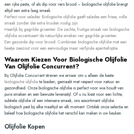
een rijke pasta, of als dip voor vers brood – biologische olijfolie brengt
altijd een extra laag smaak.
Perfect voor salades:
Biologische olijfolie geeft salades een frisse, volle
smaak zonder dat extra kruiden nodig zijn.
Heerlijk bij gegrilde groenten:
De zachte, fruitige smaak van biologische
olijfolie accentueert de natuurlijke smaken van gegrilde groenten.
Een gezonde dip voor brood:
Combineer biologische olijfolie met een
beetje zeezout voor een eenvoudige maar verfijnde aperitiefoptie.
Waarom Kiezen Voor Biologische Olijfolie
Van Olijfolie Concurrent?
Bij Olijfolie Concurrent streven we ernaar om u alleen de beste
biologische olijfolie
te bieden, gemaakt met respect voor natuur en
gezondheid. Onze biologische olijfolie is perfect voor wie houdt van
pure smaken en een bewuste levensstijl. Of u nu kiest voor een lichte,
subtiele olijfolie of een intensere smaak, ons assortiment
olijfolie
biologisch
past bij elke maaltijd en elk moment. Ontdek onze selectie en
beleef hoe biologische olijfolie het verschil kan maken in uw keuken.
Olijfolie Kopen