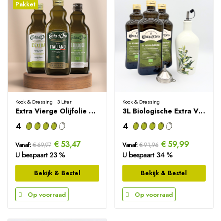
Pakket
Kook & Dressing | 3 Liter
Kook & Dressing
Extra Vierge Olijfolie Proefbox - 3000ml
3L Biologische Extra Vierge Olijfolie +...
4
4
€ 53,47
€ 59,99
Vanaf:
€ 69,97
Vanaf:
€ 91,96
U bespaart 23 %
U bespaart 34 %
Bekijk & Bestel
Bekijk & Bestel
Op voorraad
Op voorraad