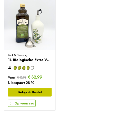
Kook & Dressing
1L Biologische Extra Vierge Olijfolie +...
4
€ 32,99
Vanaf:
€ 45,98
U bespaart 28 %
Bekijk & Bestel
Op voorraad