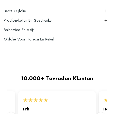
Beste Olijfolie

Proefpakketten En Geschenken

Balsamico En Azijn
Olijfolie Voor Horeca En Retail
10.000+ Tevreden Klanten
★
★
★
★
★
★
★
Frk
Hele