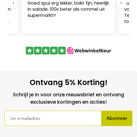
‹
›
 op
Goed spul erg lekker, bakt fijn, heerlijk
Super 
je en
in salade. 100x beter als rommel uit
voor 
supermarkt!!
Teken
ijk om
toege
e
nog m
.
schen
Ontvang 5% Korting!
Schrijf je in voor onze nieuwsbrief en ontvang
exclusieve kortingen en acties!
Abonneer