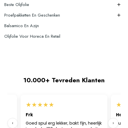
Beste Olijfolie

Proefpakketten En Geschenken

Balsamico En Azijn
Olijfolie Voor Horeca En Retail
10.000+ Tevreden Klanten
★
★
★
★
★
★
★
Frk
Hele
‹
›
 op
Goed spul erg lekker, bakt fijn, heerlijk
Super 