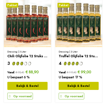
Pakket
Pakket
Dressing | 3 Liter
Dressing | 3 Liter
Chili Olijfolie 12 Stuks Voordeelpakket
Truffel Olijfolie 12 Stuks Voordeelpakket
3
4
€ 88,90
€ 99,00
Vanaf:
€ 95,40
Vanaf:
€ 119,40
U bespaart 6 %
U bespaart 17 %
Bekijk & Bestel
Bekijk & Bestel
Op voorraad
Op voorraad