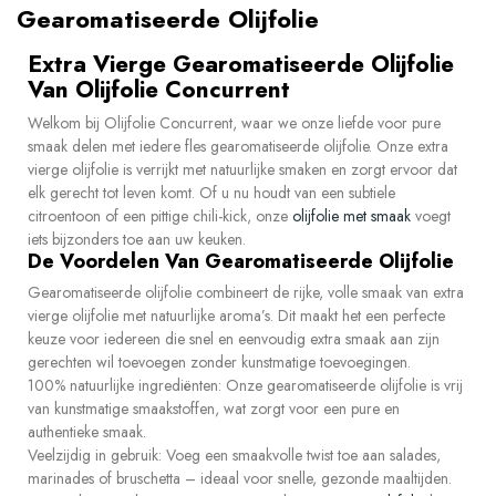
Gearomatiseerde Olijfolie
Extra Vierge Gearomatiseerde Olijfolie
Van Olijfolie Concurrent
Welkom bij
Olijfolie Concurrent
, waar we onze liefde voor pure
smaak delen met iedere fles
gearomatiseerde olijfolie
. Onze extra
vierge olijfolie is verrijkt met natuurlijke smaken en zorgt ervoor dat
elk gerecht tot leven komt. Of u nu houdt van een subtiele
citroentoon of een pittige chili-kick, onze
olijfolie met smaak
voegt
iets bijzonders toe aan uw keuken.
De Voordelen Van Gearomatiseerde Olijfolie
Gearomatiseerde olijfolie combineert de rijke, volle smaak van extra
vierge olijfolie met natuurlijke aroma’s. Dit maakt het een perfecte
keuze voor iedereen die snel en eenvoudig extra smaak aan zijn
gerechten wil toevoegen zonder kunstmatige toevoegingen.
100% natuurlijke ingrediënten:
Onze gearomatiseerde olijfolie is vrij
van kunstmatige smaakstoffen, wat zorgt voor een pure en
authentieke smaak.
Veelzijdig in gebruik:
Voeg een smaakvolle twist toe aan salades,
marinades of bruschetta – ideaal voor snelle, gezonde maaltijden.