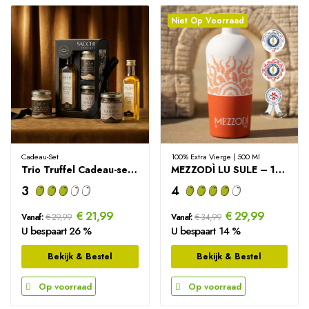
Niet Op Voorraad
Cadeau-Set
100% Extra Vierge | 500 Ml
Trio Truffel Cadeau-set | Ready-to-gift
MEZZODÌ LU SULE – 100% Italiaanse Extra Vierge...
3
4
€ 21,99
€ 29,99
Vanaf:
€ 29,99
Vanaf:
€ 34,99
U bespaart 26 %
U bespaart 14 %
Bekijk & Bestel
Bekijk & Bestel
Op voorraad
Op voorraad