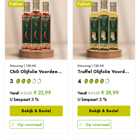
Pakket
Pakket
Dressing | 750 Ml
Dressing | 750 Ml
Chili Olijfolie Voordeelpakket 750ml
Truffel Olijfolie Voordeelpakket 750ml
3
4
€ 22,99
€ 28,99
Vanaf:
€ 23,85
Vanaf:
€ 29,85
U bespaart 3 %
U bespaart 2 %
Bekijk & Bestel
Bekijk & Bestel
Op voorraad
Op voorraad