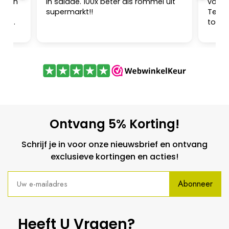
je en
in salade. 100x beter als rommel uit
voor 
supermarkt!!
Teken
ijk om
toege
e
nog m
.
schen
Ontvang 5% Korting!
Schrijf je in voor onze nieuwsbrief en ontvang
exclusieve kortingen en acties!
Abonneer
Heeft U Vragen?