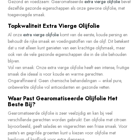
Gezond en voedzaam:
Gearomatiseerde
extra vierge olijfolie
bevat
dezelfde gezonde eigenschappen als onze gewone olijfolie, met
toegevoegde smaak.
Topkwaliteit Extra Vierge Olijfolie
Al onze
extra vierge olijfolie
komt van de eerste, koude persing en
behoudt de rijke smaak en voedingsstoffen van de olijf. Dit betekent
dat u niet alleen kunt genieten van een krachtige olijfsmaak, maar
ook van de vele gezonde eigenschappen die in de olie behouden
blijven.
Vol van smaak:
Onze extra vierge olijfolie heeft een intense, fruitige
smaak die ideaal is voor koude en warme gerechten.
Ongeraffineerd:
Geen chemische behandelingen – enkel pure,
onbewerkte olijfolie vol antioxidanten en gezonde vetten.
Waar Past Gearomatiseerde Olijfolie Het
Beste Bij?
Gearomatiseerde olijfolie is zeer veelzijdig en kan bij veel
verschillende gerechten worden gebruikt. Een olijfolie met citroen
bijvoorbeeld, geeft salades en visgerechten een frisse smaak. Voor
pasta’s en gegrilde groenten kunt u kiezen voor olijfolie met
basilicum of knoflook voor extra diepgang.