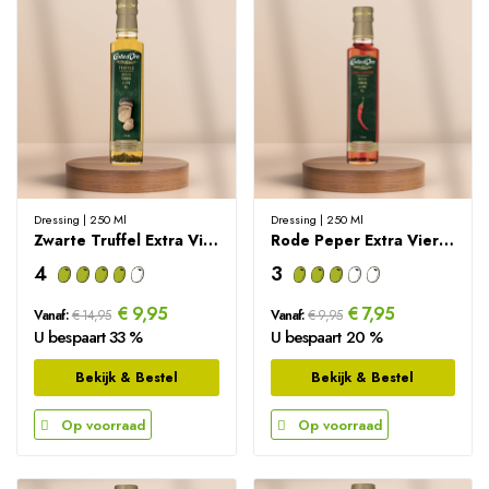
Dressing | 250 Ml
Dressing | 250 Ml
Zwarte Truffel Extra Vierge Olijfolie - 250ml
Rode Peper Extra Vierge Olijfolie - 250ml
4
3
€ 9,95
€ 7,95
Vanaf:
€ 14,95
Vanaf:
€ 9,95
U bespaart 33 %
U bespaart 20 %
Bekijk & Bestel
Bekijk & Bestel
Op voorraad
Op voorraad