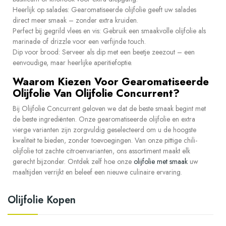
Heerlijk op salades:
Gearomatiseerde olijfolie geeft uw salades
direct meer smaak – zonder extra kruiden.
Perfect bij gegrild vlees en vis:
Gebruik een smaakvolle olijfolie als
marinade of drizzle voor een verfijnde touch.
Dip voor brood:
Serveer als dip met een beetje zeezout – een
eenvoudige, maar heerlijke aperitiefoptie.
Waarom Kiezen Voor Gearomatiseerde
Olijfolie Van Olijfolie Concurrent?
Bij Olijfolie Concurrent geloven we dat de beste smaak begint met
de beste ingrediënten. Onze
gearomatiseerde olijfolie
en extra
vierge varianten zijn zorgvuldig geselecteerd om u de hoogste
kwaliteit te bieden, zonder toevoegingen. Van onze pittige chili-
olijfolie tot zachte citroenvarianten, ons assortiment maakt elk
gerecht bijzonder. Ontdek zelf hoe onze
olijfolie met smaak
uw
maaltijden verrijkt en beleef een nieuwe culinaire ervaring.
Olijfolie Kopen