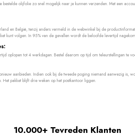
bestelde olijfolie zo snel mogelijk naar je kunnen verzenden. Met een accoun
erland en België, tenzij anders vermeld in de webwinkel bij de productinform
akket kunt volgen. In 95% van de gevallen wordt de beloofde levertijd nageko
es:
rtijd oplopen tot 4 werkdagen. Bestel daarom op tijd om teleurstellingen te 
 opnieuw aanbieden. Indien ook bij de tweede poging niemand aanwezig is, word
 Het pakket blijft drie weken op het postkantoor liggen.
10.000+ Tevreden Klanten