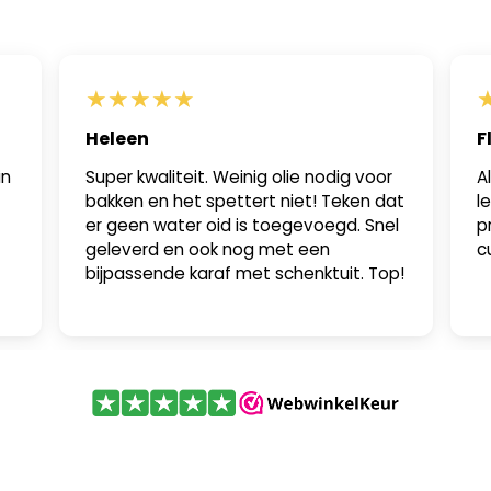
★
★
★
★
★
Heleen
F
in
Super kwaliteit. Weinig olie nodig voor
A
bakken en het spettert niet! Teken dat
l
er geen water oid is toegevoegd. Snel
p
geleverd en ook nog met een
c
bijpassende karaf met schenktuit. Top!