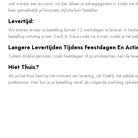
ook zonder een account, vul dan alleen je adresgegevens in zodat we de 
keer gemakkelijk je favoriete olijfolie kunt bestellen.
Levertijd:
Wij streven ernaar je bestelling binnen 1-2 werkdagen te leveren in Ned
bestelling ontvang je een Track & Trace-code via e-mail, zodat je het p
Langere Levertijden Tijdens Feestdagen En Acti
Tijdens drukke periodes, zoals feestdagen of promotieacties, kan de leve
Niet Thuis?
Als je niet thuis bent op het moment van levering, zal PostNL het pakket
postkantoor. Hier kun je je bestelling vanaf de volgende werkdag ophalen.