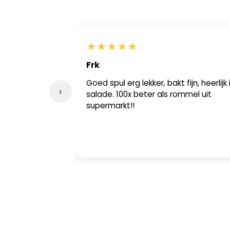
★
★
★
★
★
Frk
ar ik op
Goed spul erg lekker, bakt fijn, heerlijk 
‹
 flesje en
salade. 100x beter als rommel uit
e trechtertje
supermarkt!!
m mee te
 helemaal