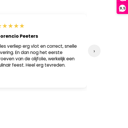
9,5
★
★
★
★
★
★
★
★
★
★
lorencio Peeters
Maureen A
lles verliep erg vlot en correct, snelle
Hele snelle lev
›
evering. En dan nog het eerste
uitstekende k
roeven van de olijfolie, werkelijk een
bijgeleverde k
ulinair feest. Heel erg tevreden.
tafel. Fijn da
als voor de k
is.