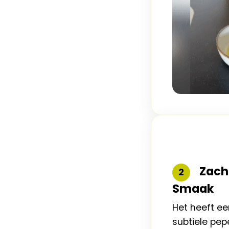
Zacht
2
Smaak
Het heeft e
subtiele pepe