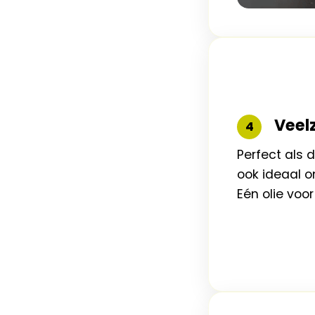
Veelz
4
Perfect als 
ook ideaal o
Eén olie voor