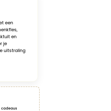
met een
enkfles,
ktuit en
r je
 uitstraling
s cadeaus