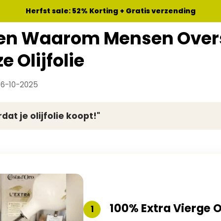
Herfst sale: 52% Korting + Gratis verzending
en Waarom Mensen Over
e Olijfolie
16-10-2025
dat je olijfolie koopt!"
100% Extra Vierge Ol
1