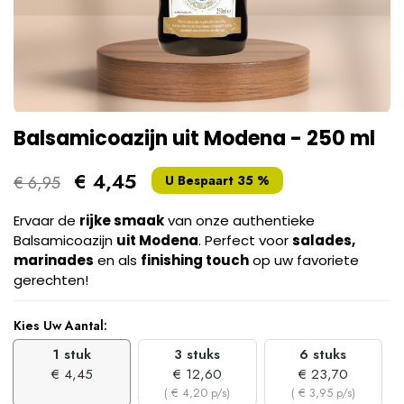
Balsamicoazijn uit Modena - 250 ml
€ 4,45
€ 6,95
U Bespaart 35 %
Ervaar de
rijke smaak
van onze authentieke
Balsamicoazijn
uit Modena
. Perfect voor
salades,
marinades
en als
finishing touch
op uw favoriete
gerechten!
Kies Uw Aantal:
1 stuk
3 stuks
6 stuks
€ 4,45
€ 12,60
€ 23,70
( € 4,20 p/s)
( € 3,95 p/s)