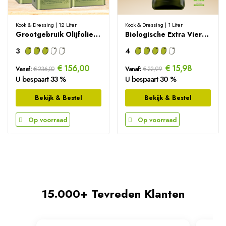
Kook & Dressing | 12 Liter
Kook & Dressing | 1 Liter
Grootgebruik Olijfolie Voordeelpakket – 12L
Biologische Extra Vierge Olijfolie - 1000 ml
3
4
€ 156,00
€ 15,98
Vanaf:
€ 236,00
Vanaf:
€ 22,99
U bespaart 33 %
U bespaart 30 %
Bekijk & Bestel
Bekijk & Bestel
Op voorraad
Op voorraad
15.000+ Tevreden Klanten