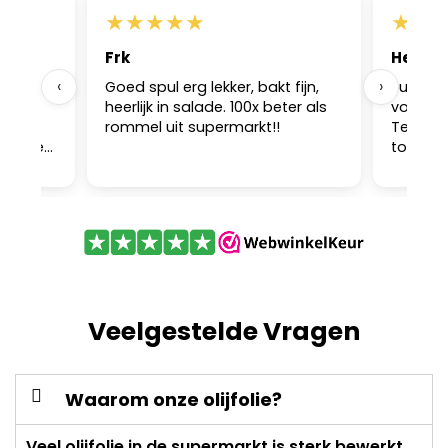
★
★
★
★
★
★
★
Frk
Heleen
‹
›
ar ik
Goed spul erg lekker, bakt fijn,
Super kw
andig
heerlijk in salade. 100x beter als
voor ba
g het
rommel uit supermarkt!!
Teken d
lij mee
toegevo
en
ook nog
aal goed
karaf m
Veelgestelde Vragen
Waarom onze olijfolie?
Veel olijfolie in de supermarkt is sterk bewerkt