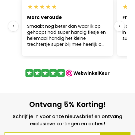
★
★
★
★
★
★
★
Marc Veroude
Frk
‹
›
Smaakt nog beter dan waar ik op
Goed s
gehoopt had super handig flesje en
in sa
helemaal handig het kleine
super
trechtertje super blij mee heerlijk om
mee te bakken heerlijk in salade
helemaal goed wachten waard.
Ontvang 5% Korting!
Schrijf je in voor onze nieuwsbrief en ontvang
exclusieve kortingen en acties!