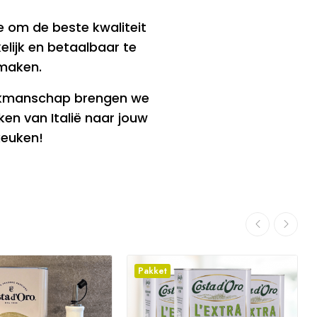
e om de beste kwaliteit
kelijk en betaalbaar te
maken.
akmanschap brengen we
en van Italië naar jouw
keuken!
Pakket