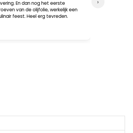
›
evering. En dan nog het eerste
uitstekende k
roeven van de olijfolie, werkelijk een
bijgeleverde k
ulinair feest. Heel erg tevreden.
tafel. Fijn da
als voor de k
is.