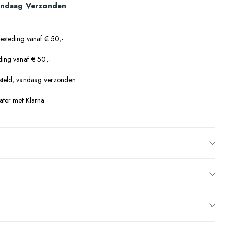
andaag Verzonden
besteding vanaf € 50,-
eding vanaf € 50,-
steld, vandaag verzonden
ater met Klarna