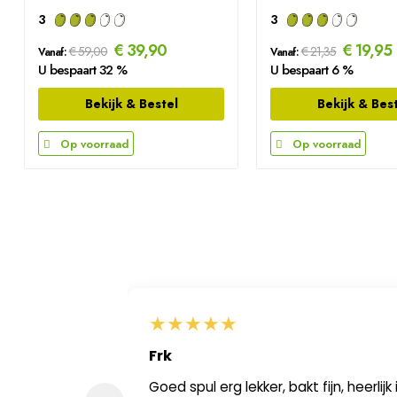
3
3
€ 39,90
€ 19,95
€ 59,00
€ 21,35
Vanaf:
Vanaf:
U bespaart 32 %
U bespaart 6 %
Bekijk & Bestel
Bekijk & Bes
Op voorraad
Op voorraad
★
★
★
★
★
Frk
ar ik op
Goed spul erg lekker, bakt fijn, heerlijk 