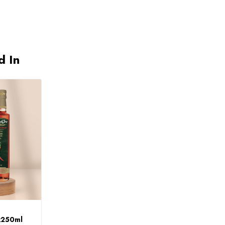
d In
x250ml