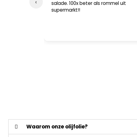
‹
 flesje en
salade. 100x beter als rommel uit
e trechtertje
supermarkt!!
m mee te
 helemaal
Waarom onze olijfolie?