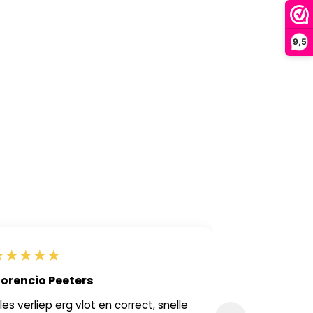
9,5
★
★
★
★
★
★
★
★
★
★
lorencio Peeters
Maureen A
lles verliep erg vlot en correct, snelle
Hele snelle lev