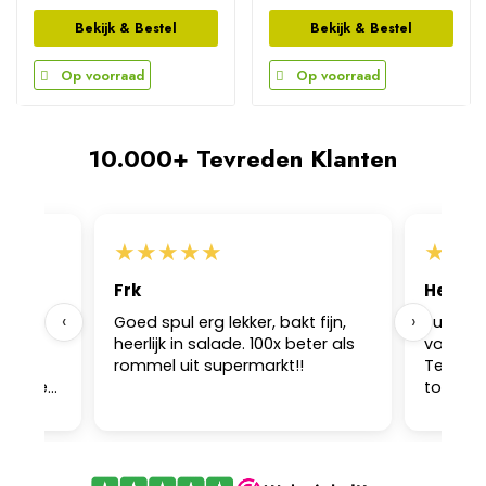
Bekijk & Bestel
Bekijk & Bestel
Op voorraad
Op voorraad
10.000+ Tevreden Klanten
★
★
★
★
★
★
★
Frk
Heleen
‹
›
ar ik
Goed spul erg lekker, bakt fijn,
Super kw
andig
heerlijk in salade. 100x beter als
voor ba
g het
rommel uit supermarkt!!
Teken d
lij mee
toegevo
en
ook nog
aal goed
karaf m