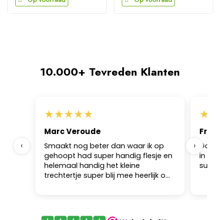
10.000+ Tevreden Klanten
★
★
★
★
★
★
★
Marc Veroude
Frk
‹
›
Smaakt nog beter dan waar ik op
Goed s
gehoopt had super handig flesje en
in sa
helemaal handig het kleine
super
trechtertje super blij mee heerlijk om
mee te bakken heerlijk in salade
helemaal goed wachten waard.