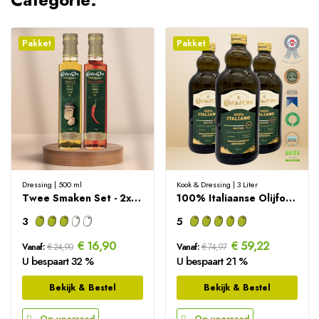
Pakket
Pakket
Dressing | 500 ml
Kook & Dressing | 3 Liter
Twee Smaken Set - 2x250ml
100% Italiaanse Olijfolie Voordeelpakket - 3 Liter
3
5
€ 16,90
€ 59,22
Vanaf:
€ 24,90
Vanaf:
€ 74,97
U bespaart 32 %
U bespaart 21 %
Bekijk & Bestel
Bekijk & Bestel
Op voorraad
Op voorraad