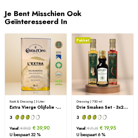
Je Bent Misschien Ook
Geïnteresseerd In
Pakket
Kook & Dressing | 3 Liter
Dressing | 750 ml
Extra Vierge Olijfolie - 3 Liter
Drie Smaken Set - 3x250ml
3
3
€ 39,90
€ 19,95
Vanaf:
€ 59,00
Vanaf:
€ 21,35
U bespaart 32 %
U bespaart 6 %